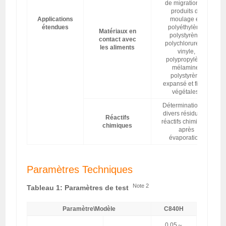
de migration de
produits de
Applications
moulage en
étendues
polyéthylène,
Matériaux en
polystyrène,
contact avec
polychlorure de
les aliments
vinyle,
polypropylène,
mélamine,
polystyrène
expansé et fibres
végétales.
Détermination de
divers résidus de
Réactifs
réactifs chimiques
chimiques
après
évaporation.
Paramètres Techniques
Note 2
Tableau 1: Paramètres de test
Paramètre\Modèle
C840H
0.05～