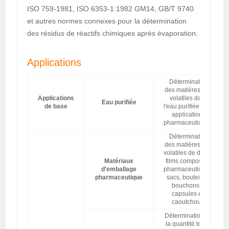
ISO 759-1981, ISO 6353-1:1982 GM14, GB/T 9740
et autres normes connexes pour la détermination
des résidus de réactifs chimiques après évaporation.
Applications
Détermination
des matières non
Applications
volatiles dans
Eau purifiée
de base
l'eau purifiée pour
applications
pharmaceutiques.
Détermination
des matières non
volatiles de divers
Matériaux
films composites
d'emballage
pharmaceutiques,
pharmaceutique
sacs, bouteilles,
bouchons et
capsules en
caoutchouc.
Détermination de
la quantité totale