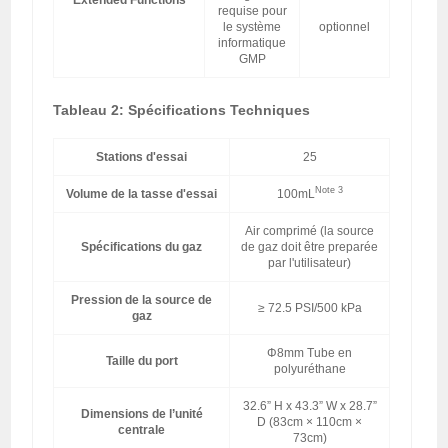
requise pour
le système
optionnel
informatique
GMP
Tableau 2: Spécifications Techniques
Stations d'essai
25
Note 3
Volume de la tasse d'essai
100mL
Air comprimé (la source
Spécifications du gaz
de gaz doit être preparée
par l'utilisateur)
Pression de la source de
≥ 72.5 PSI/500 kPa
gaz
Φ8mm Tube en
Taille du port
polyuréthane
32.6” H x 43.3” W x 28.7”
Dimensions de l’unité
D (83cm × 110cm ×
centrale
73cm)