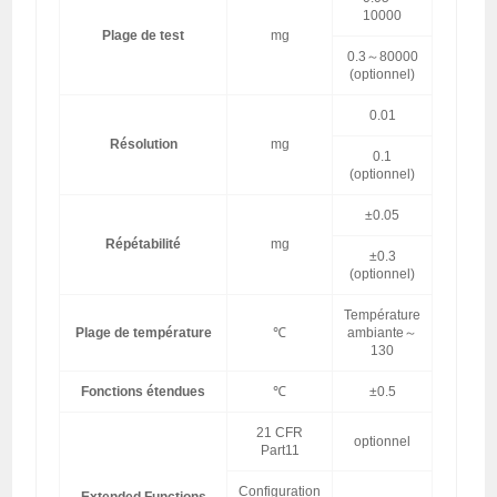
10000
Plage de test
mg
0.3～80000
(optionnel)
0.01
Résolution
mg
0.1
(optionnel)
±0.05
Répétabilité
mg
±0.3
(optionnel)
Température
Plage de température
℃
ambiante～
130
Fonctions étendues
℃
±0.5
21 CFR
optionnel
Part11
Configuration
Extended Functions