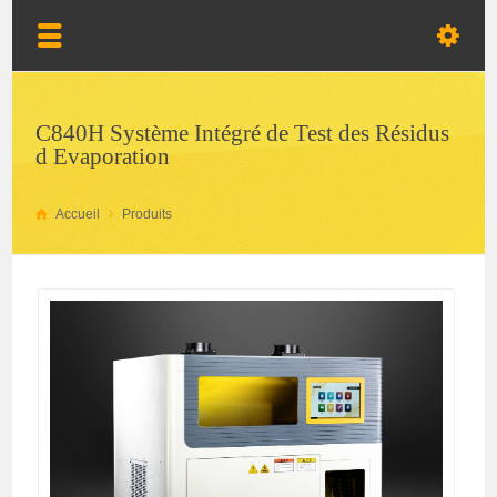
C840H Système Intégré de Test des Résidus
d Evaporation
Accueil
Produits