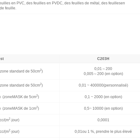
euilles en PVC, des feuilles en PVDC, des feuilles de métal, des feuillesen
e feuille.
est
C203H
0,01～200
2
 (zone standard de 50cm
)
0,005～200 (en option)
2
 (zone standard de 50cm
)
0,01 ~ 400000(personnalisé)
2
r) (zoneMASK de 5cm
)
0,1 ~ 2000 (en option)
2
r) (zoneMASK de 1cm
)
0,5~ 10000 (en option)
2
cc/(m
·jour)
0,0001
2
cc/(m
·jour)
0,01ou 1 %, prendre le plus élevé