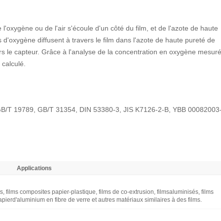
 l'oxygène ou de l'air s'écoule d'un côté du film, et de l'azote de haute
s d'oxygène diffusent à travers le film dans l'azote de haute pureté de
vers le capteur. Grâce à l'analyse de la concentration en oxygène mesur
 calculé.
/T 19789, GB/T 31354, DIN 53380-3, JIS K7126-2-B, YBB 00082003
Applications
, films composites papier-plastique, films de co-extrusion, filmsaluminisés, films
ierd'aluminium en fibre de verre et autres matériaux similaires à des films.