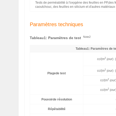
Tests de perméabilité à l'oxygène des feuilles en PP,des f
caoutchouc, des feuilles en silicium et d'autres matériaux d
Paramètres techniques
Note2
Tableau1: Paramètres de test
Tableau1: Paramètres de t
2
cc/(m
·jour)
2
cc/(m
·jour)
Plagede test
2
cc/(m
·jou
2
cc/(m
·jou
Pouvoirde résolution
Répétabilité