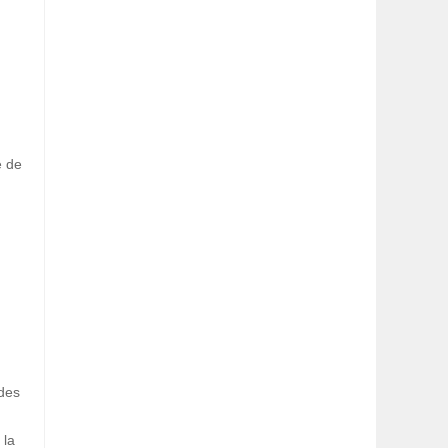
e de
 des
 la