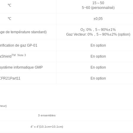
15～50
℃
5~60 (personnalisé)
℃
±0,05
O
: 0%，5～90%±1%
2
age de température standard)
Gaz Vecteur: 0%，5～90%±2% (option)
rification de gaz GP-01
En option
TM
Note 3
aShield
En option
système informatique GMP
En option
CFR21Part11
En option
teur)
3 ensembles
4” x 4”(10,1cm×10,1cm)